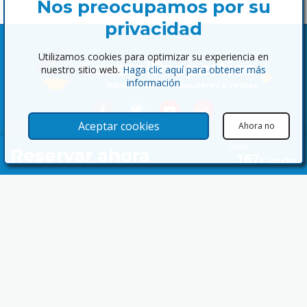
Nos preocupamos por su
privacidad
Utilizamos cookies para optimizar su experiencia en
Coastal
Properties
nuestro sitio web.
Haga clic aquí para obtener más
información
Administración, alquileres y ventas
Aceptar cookies
Ahora no
Desde
Reservar ahora
167
€ /noche